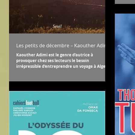
Les petits de décembre – Kaouther Adimi
Kaouther Adimi est le genre d'autrice à
provoquer chez ses lecteurs le besoin
irrépressible d'entreprendre un voyage à Alger,
uniquement...