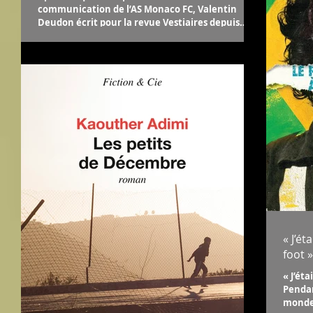
communication de l’AS Monaco FC, Valentin
Deudon écrit pour la revue Vestiaires depuis
2013, et...
« J’é
foot »
« J’ét
Pendan
monde 